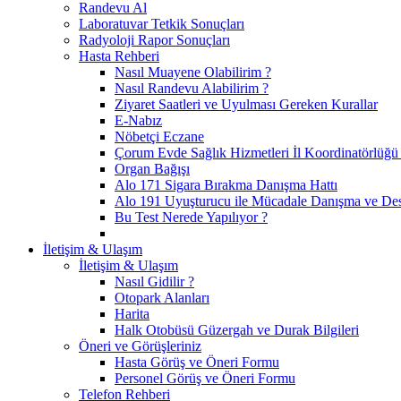
Randevu Al
Laboratuvar Tetkik Sonuçları
Radyoloji Rapor Sonuçları
Hasta Rehberi
Nasıl Muayene Olabilirim ?
Nasıl Randevu Alabilirim ?
Ziyaret Saatleri ve Uyulması Gereken Kurallar
E-Nabız
Nöbetçi Eczane
Çorum Evde Sağlık Hizmetleri İl Koordinatörlüğü 
Organ Bağışı
Alo 171 Sigara Bırakma Danışma Hattı
Alo 191 Uyuşturucu ile Mücadale Danışma ve Des
Bu Test Nerede Yapılıyor ?
İletişim & Ulaşım
İletişim & Ulaşım
Nasıl Gidilir ?
Otopark Alanları
Harita
Halk Otobüsü Güzergah ve Durak Bilgileri
Öneri ve Görüşleriniz
Hasta Görüş ve Öneri Formu
Personel Görüş ve Öneri Formu
Telefon Rehberi