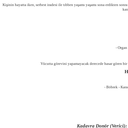
Kişinin hayatta iken, serbest iradesi ile tıbben yaşamı yaşamı sona erdikten sonr
kar
- Organ 
Vücutta görevini yapamayacak derecede hasar gören bir o
H
- Böbrek - Kara
Kadavra Donör (Verici):