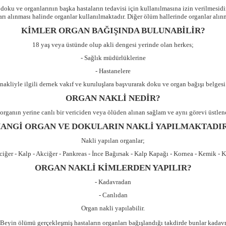
a doku ve organlarının başka hastaların tedavisi için kullanılmasına izin verilmes
arı alınması halinde organlar kullanılmaktadır. Diğer ölüm hallerinde organlar alın
KİMLER ORGAN BAĞIŞINDA BULUNABİLİR?
18 yaş veya üstünde olup akli dengesi yerinde olan herkes;
- Sağlık müdürlüklerine
- Hastanelere
nakliyle ilgili dernek vakıf ve kuruluşlara başvurarak doku ve organ bağışı belgesi 
ORGAN NAKLİ NEDİR?
rganın yerine canlı bir vericiden veya ölüden alınan sağlam ve aynı görevi üstlene
ANGİ ORGAN VE DOKULARIN NAKLİ YAPILMAKTADI
Nakli yapılan organlar;
ciğer - Kalp - Akciğer - Pankreas - İnce Bağırsak - Kalp Kapağı - Kornea - Kemik - K
ORGAN NAKLİ KİMLERDEN YAPILIR?
- Kadavradan
- Canlıdan
Organ nakli yapılabilir.
Beyin ölümü gerçekleşmiş hastaların organları bağışlandığı takdirde bunlar kadav