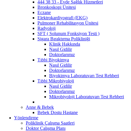
444 38 33 - Evde Sağlık Hizmetleri
Bronkoskopi Ünitesi
Eczane
Elektrokardiyografi (EKG)
Pulmoner Rehabilitasyon Ünitesi
Radyoloji
SFT ( Solunum Fonksiyon Testi )
Sigara Bıraktırma Polikliniği
Klinik Hakkında
Nasıl Gidilir
Doktorlarımız
Tıbbi Biyokimya
Nasıl Gidilir
Doktorlarımız
Biyokimya Laboratuvarı Test Rehberi
Tıbbi Mikrobiyoloji
Nasıl Gidilir
Doktorlarımız
Mikrobiyoloji Laboratuvarı Test Rehberi
Anne & Bebek
Bebek Dostu Hastane
Yönlendirme
Poliklinik Çalışma Saatleri
Doktor Çalışma Planı