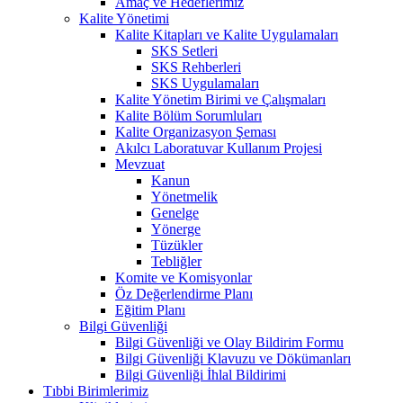
Amaç ve Hedeflerimiz
Kalite Yönetimi
Kalite Kitapları ve Kalite Uygulamaları
SKS Setleri
SKS Rehberleri
SKS Uygulamaları
Kalite Yönetim Birimi ve Çalışmaları
Kalite Bölüm Sorumluları
Kalite Organizasyon Şeması
Akılcı Laboratuvar Kullanım Projesi
Mevzuat
Kanun
Yönetmelik
Genelge
Yönerge
Tüzükler
Tebliğler
Komite ve Komisyonlar
Öz Değerlendirme Planı
Eğitim Planı
Bilgi Güvenliği
Bilgi Güvenliği ve Olay Bildirim Formu
Bilgi Güvenliği Klavuzu ve Dökümanları
Bilgi Güvenliği İhlal Bildirimi
Tıbbi Birimlerimiz