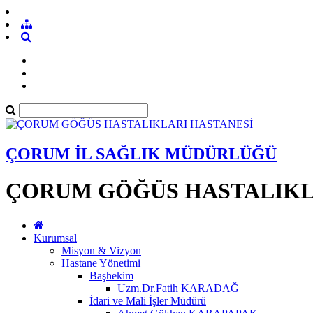
ÇORUM İL SAĞLIK MÜDÜRLÜĞÜ
ÇORUM GÖĞÜS HASTALIKL
Kurumsal
Misyon & Vizyon
Hastane Yönetimi
Başhekim
Uzm.Dr.Fatih KARADAĞ
İdari ve Mali İşler Müdürü