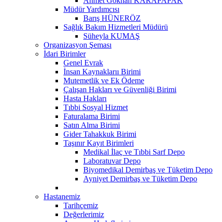
Ahmet Gökhan KARAPAPAK
Müdür Yardımcısı
Barış HÜNERÖZ
Sağlık Bakım Hizmetleri Müdürü
Süheyla KUMAŞ
Organizasyon Şeması
İdari Birimler
Genel Evrak
İnsan Kaynaklarıı Birimi
Mutemetlik ve Ek Ödeme
Çalışan Hakları ve Güvenliği Birimi
Hasta Hakları
Tıbbi Sosyal Hizmet
Faturalama Birimi
Satın Alma Birimi
Gider Tahakkuk Birimi
Taşınır Kayıt Birimleri
Medikal İlaç ve Tıbbi Sarf Depo
Laboratuvar Depo
Biyomedikal Demirbaş ve Tüketim Depo
Ayniyet Demirbaş ve Tüketim Depo
Hastanemiz
Tarihçemiz
Değerlerimiz