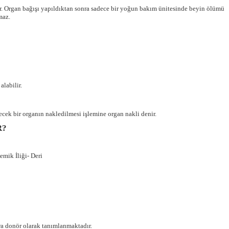
idir. Organ bağışı yapıldıktan sonra sadece bir yoğun bakım ünitesinde beyin ölümü
maz.
alabilir.
cek bir organın nakledilmesi işlemine organ nakli denir.
R?
emik İliği- Deri
ra donör olarak tanımlanmaktadır.