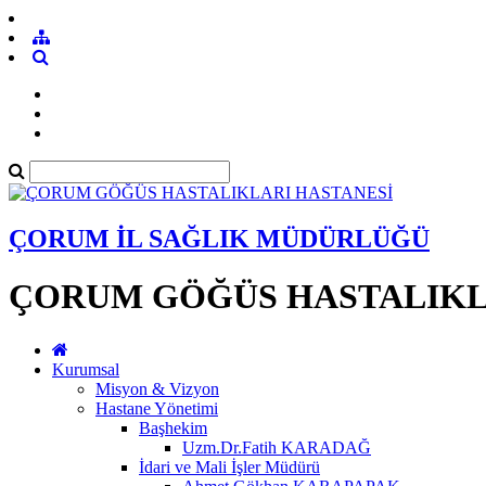
ÇORUM İL SAĞLIK MÜDÜRLÜĞÜ
ÇORUM GÖĞÜS HASTALIKL
Kurumsal
Misyon & Vizyon
Hastane Yönetimi
Başhekim
Uzm.Dr.Fatih KARADAĞ
İdari ve Mali İşler Müdürü