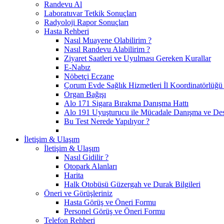
Randevu Al
Laboratuvar Tetkik Sonuçları
Radyoloji Rapor Sonuçları
Hasta Rehberi
Nasıl Muayene Olabilirim ?
Nasıl Randevu Alabilirim ?
Ziyaret Saatleri ve Uyulması Gereken Kurallar
E-Nabız
Nöbetçi Eczane
Çorum Evde Sağlık Hizmetleri İl Koordinatörlüğü 
Organ Bağışı
Alo 171 Sigara Bırakma Danışma Hattı
Alo 191 Uyuşturucu ile Mücadale Danışma ve Des
Bu Test Nerede Yapılıyor ?
İletişim & Ulaşım
İletişim & Ulaşım
Nasıl Gidilir ?
Otopark Alanları
Harita
Halk Otobüsü Güzergah ve Durak Bilgileri
Öneri ve Görüşleriniz
Hasta Görüş ve Öneri Formu
Personel Görüş ve Öneri Formu
Telefon Rehberi