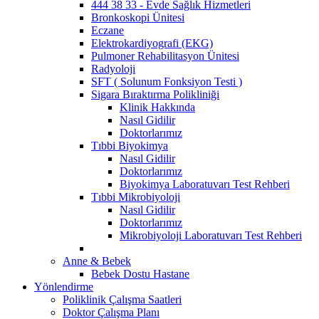
444 38 33 - Evde Sağlık Hizmetleri
Bronkoskopi Ünitesi
Eczane
Elektrokardiyografi (EKG)
Pulmoner Rehabilitasyon Ünitesi
Radyoloji
SFT ( Solunum Fonksiyon Testi )
Sigara Bıraktırma Polikliniği
Klinik Hakkında
Nasıl Gidilir
Doktorlarımız
Tıbbi Biyokimya
Nasıl Gidilir
Doktorlarımız
Biyokimya Laboratuvarı Test Rehberi
Tıbbi Mikrobiyoloji
Nasıl Gidilir
Doktorlarımız
Mikrobiyoloji Laboratuvarı Test Rehberi
Anne & Bebek
Bebek Dostu Hastane
Yönlendirme
Poliklinik Çalışma Saatleri
Doktor Çalışma Planı