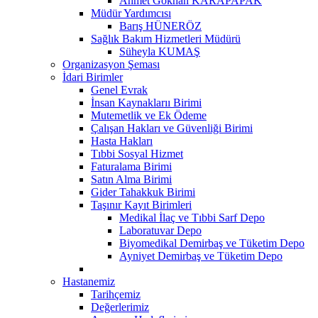
Ahmet Gökhan KARAPAPAK
Müdür Yardımcısı
Barış HÜNERÖZ
Sağlık Bakım Hizmetleri Müdürü
Süheyla KUMAŞ
Organizasyon Şeması
İdari Birimler
Genel Evrak
İnsan Kaynaklarıı Birimi
Mutemetlik ve Ek Ödeme
Çalışan Hakları ve Güvenliği Birimi
Hasta Hakları
Tıbbi Sosyal Hizmet
Faturalama Birimi
Satın Alma Birimi
Gider Tahakkuk Birimi
Taşınır Kayıt Birimleri
Medikal İlaç ve Tıbbi Sarf Depo
Laboratuvar Depo
Biyomedikal Demirbaş ve Tüketim Depo
Ayniyet Demirbaş ve Tüketim Depo
Hastanemiz
Tarihçemiz
Değerlerimiz