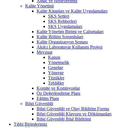
Amaç ve Hedeflerimiz
Kalite Yönetimi
Kalite Kitapları ve Kalite Uygulamaları
SKS Setleri
SKS Rehberleri
SKS Uygulamaları
Kalite Yönetim Birimi ve Çalışmaları
Kalite Bölüm Sorumluları
Kalite Organizasyon Şeması
Akılcı Laboratuvar Kullanım Projesi
Mevzuat
Kanun
Yönetmelik
Genelge
Yönerge
Tüzükler
Tebliğler
Komite ve Komisyonlar
Öz Değerlendirme Planı
Eğitim Planı
Bilgi Güvenliği
Bilgi Güvenliği ve Olay Bildirim Formu
Bilgi Güvenliği Klavuzu ve Dökümanları
Bilgi Güvenliği İhlal Bildirimi
Tıbbi Birimlerimiz