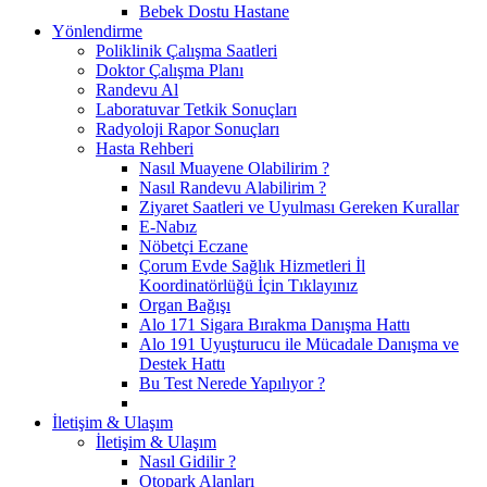
Bebek Dostu Hastane
Yönlendirme
Poliklinik Çalışma Saatleri
Doktor Çalışma Planı
Randevu Al
Laboratuvar Tetkik Sonuçları
Radyoloji Rapor Sonuçları
Hasta Rehberi
Nasıl Muayene Olabilirim ?
Nasıl Randevu Alabilirim ?
Ziyaret Saatleri ve Uyulması Gereken Kurallar
E-Nabız
Nöbetçi Eczane
Çorum Evde Sağlık Hizmetleri İl
Koordinatörlüğü İçin Tıklayınız
Organ Bağışı
Alo 171 Sigara Bırakma Danışma Hattı
Alo 191 Uyuşturucu ile Mücadale Danışma ve
Destek Hattı
Bu Test Nerede Yapılıyor ?
İletişim & Ulaşım
İletişim & Ulaşım
Nasıl Gidilir ?
Otopark Alanları