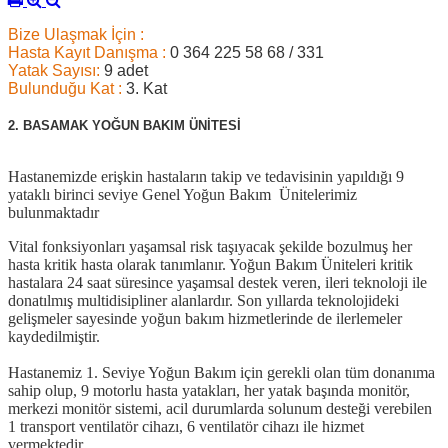
Bize Ulaşmak İçin :
Hasta Kayıt Danışma :
0 364 225 58 68 / 331
Yatak Sayısı:
9 adet
Bulunduğu Kat :
3. Kat
2. BASAMAK YOĞUN BAKIM ÜNİTESİ
Hastanemizde erişkin hastaların takip ve tedavisinin yapıldığı 9
yataklı birinci seviye Genel Yoğun Bakım Ünitelerimiz
bulunmaktadır
Vital fonksiyonları yaşamsal risk taşıyacak şekilde bozulmuş her
hasta kritik hasta olarak tanımlanır. Yoğun Bakım Üniteleri kritik
hastalara 24 saat süresince yaşamsal destek veren, ileri teknoloji ile
donatılmış multidisipliner alanlardır. Son yıllarda teknolojideki
gelişmeler sayesinde yoğun bakım hizmetlerinde de ilerlemeler
kaydedilmiştir.
Hastanemiz 1. Seviye Yoğun Bakım için gerekli olan tüm donanıma
sahip olup, 9 motorlu hasta yatakları, her yatak başında monitör,
merkezi monitör sistemi, acil durumlarda solunum desteği verebilen
1 transport ventilatör cihazı, 6
ventilatör
cihazı ile hizmet
vermektedir.