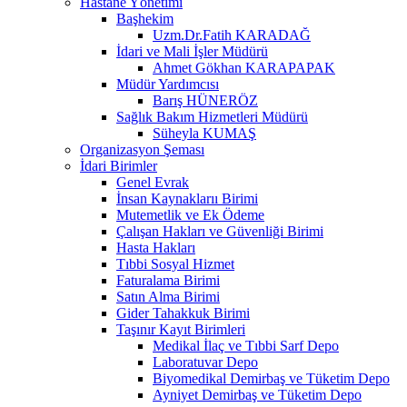
Hastane Yönetimi
Başhekim
Uzm.Dr.Fatih KARADAĞ
İdari ve Mali İşler Müdürü
Ahmet Gökhan KARAPAPAK
Müdür Yardımcısı
Barış HÜNERÖZ
Sağlık Bakım Hizmetleri Müdürü
Süheyla KUMAŞ
Organizasyon Şeması
İdari Birimler
Genel Evrak
İnsan Kaynaklarıı Birimi
Mutemetlik ve Ek Ödeme
Çalışan Hakları ve Güvenliği Birimi
Hasta Hakları
Tıbbi Sosyal Hizmet
Faturalama Birimi
Satın Alma Birimi
Gider Tahakkuk Birimi
Taşınır Kayıt Birimleri
Medikal İlaç ve Tıbbi Sarf Depo
Laboratuvar Depo
Biyomedikal Demirbaş ve Tüketim Depo
Ayniyet Demirbaş ve Tüketim Depo