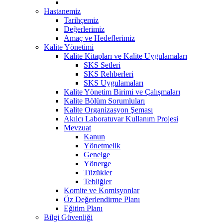
Hastanemiz
Tarihçemiz
Değerlerimiz
Amaç ve Hedeflerimiz
Kalite Yönetimi
Kalite Kitapları ve Kalite Uygulamaları
SKS Setleri
SKS Rehberleri
SKS Uygulamaları
Kalite Yönetim Birimi ve Çalışmaları
Kalite Bölüm Sorumluları
Kalite Organizasyon Şeması
Akılcı Laboratuvar Kullanım Projesi
Mevzuat
Kanun
Yönetmelik
Genelge
Yönerge
Tüzükler
Tebliğler
Komite ve Komisyonlar
Öz Değerlendirme Planı
Eğitim Planı
Bilgi Güvenliği