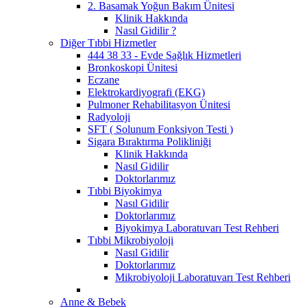
2. Basamak Yoğun Bakım Ünitesi
Klinik Hakkında
Nasıl Gidilir ?
Diğer Tıbbi Hizmetler
444 38 33 - Evde Sağlık Hizmetleri
Bronkoskopi Ünitesi
Eczane
Elektrokardiyografi (EKG)
Pulmoner Rehabilitasyon Ünitesi
Radyoloji
SFT ( Solunum Fonksiyon Testi )
Sigara Bıraktırma Polikliniği
Klinik Hakkında
Nasıl Gidilir
Doktorlarımız
Tıbbi Biyokimya
Nasıl Gidilir
Doktorlarımız
Biyokimya Laboratuvarı Test Rehberi
Tıbbi Mikrobiyoloji
Nasıl Gidilir
Doktorlarımız
Mikrobiyoloji Laboratuvarı Test Rehberi
Anne & Bebek