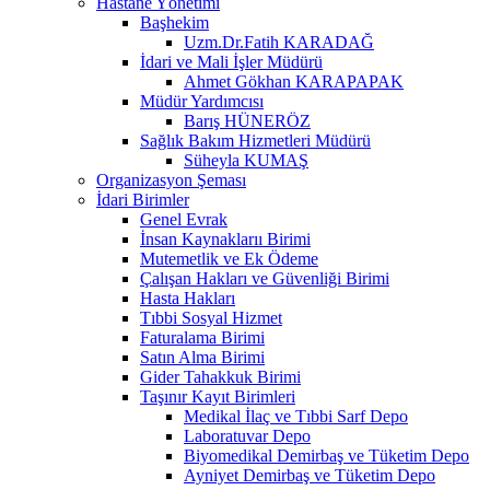
Hastane Yönetimi
Başhekim
Uzm.Dr.Fatih KARADAĞ
İdari ve Mali İşler Müdürü
Ahmet Gökhan KARAPAPAK
Müdür Yardımcısı
Barış HÜNERÖZ
Sağlık Bakım Hizmetleri Müdürü
Süheyla KUMAŞ
Organizasyon Şeması
İdari Birimler
Genel Evrak
İnsan Kaynaklarıı Birimi
Mutemetlik ve Ek Ödeme
Çalışan Hakları ve Güvenliği Birimi
Hasta Hakları
Tıbbi Sosyal Hizmet
Faturalama Birimi
Satın Alma Birimi
Gider Tahakkuk Birimi
Taşınır Kayıt Birimleri
Medikal İlaç ve Tıbbi Sarf Depo
Laboratuvar Depo
Biyomedikal Demirbaş ve Tüketim Depo
Ayniyet Demirbaş ve Tüketim Depo