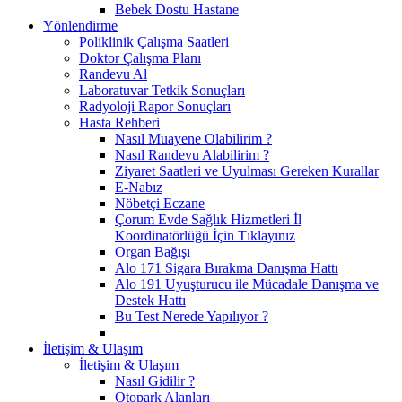
Bebek Dostu Hastane
Yönlendirme
Poliklinik Çalışma Saatleri
Doktor Çalışma Planı
Randevu Al
Laboratuvar Tetkik Sonuçları
Radyoloji Rapor Sonuçları
Hasta Rehberi
Nasıl Muayene Olabilirim ?
Nasıl Randevu Alabilirim ?
Ziyaret Saatleri ve Uyulması Gereken Kurallar
E-Nabız
Nöbetçi Eczane
Çorum Evde Sağlık Hizmetleri İl
Koordinatörlüğü İçin Tıklayınız
Organ Bağışı
Alo 171 Sigara Bırakma Danışma Hattı
Alo 191 Uyuşturucu ile Mücadale Danışma ve
Destek Hattı
Bu Test Nerede Yapılıyor ?
İletişim & Ulaşım
İletişim & Ulaşım
Nasıl Gidilir ?
Otopark Alanları