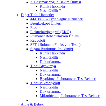
2. Basamak Yoğun Bakım Ünitesi
Klinik Hakkında
Nasıl Gidilir ?
Diğer Tıbbi Hizmetler
444 38 33 - Evde Sağlık Hizmetleri
Bronkoskopi Ünitesi
Eczane
Elektrokardiyografi (EKG)
Pulmoner Rehabilitasyon Ünitesi
Radyoloji
SFT ( Solunum Fonksiyon Testi )
Sigara Bıraktırma Polikliniği
Klinik Hakkında
Nasıl Gidilir
Doktorlarımız
Tıbbi Biyokimya
Nasıl Gidilir
Doktorlarımız
Biyokimya Laboratuvarı Test Rehberi
Tıbbi Mikrobiyoloji
Nasıl Gidilir
Doktorlarımız
Mikrobiyoloji Laboratuvarı Test Rehberi
Anne & Bebek