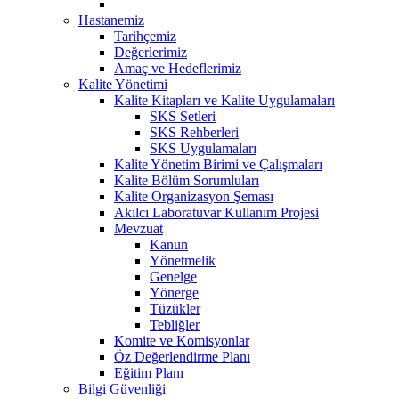
Hastanemiz
Tarihçemiz
Değerlerimiz
Amaç ve Hedeflerimiz
Kalite Yönetimi
Kalite Kitapları ve Kalite Uygulamaları
SKS Setleri
SKS Rehberleri
SKS Uygulamaları
Kalite Yönetim Birimi ve Çalışmaları
Kalite Bölüm Sorumluları
Kalite Organizasyon Şeması
Akılcı Laboratuvar Kullanım Projesi
Mevzuat
Kanun
Yönetmelik
Genelge
Yönerge
Tüzükler
Tebliğler
Komite ve Komisyonlar
Öz Değerlendirme Planı
Eğitim Planı
Bilgi Güvenliği