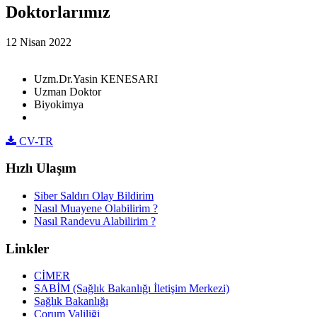
Doktorlarımız
12 Nisan 2022
Uzm.Dr.Yasin KENESARI
Uzman Doktor
Biyokimya
CV-TR
Hızlı Ulaşım
Siber Saldırı Olay Bildirim
Nasıl Muayene Olabilirim ?
Nasıl Randevu Alabilirim ?
Linkler
CİMER
SABİM (Sağlık Bakanlığı İletişim Merkezi)
Sağlık Bakanlığı
Çorum Valiliği