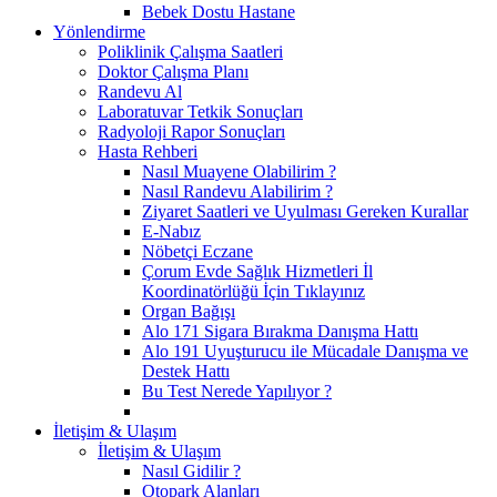
Bebek Dostu Hastane
Yönlendirme
Poliklinik Çalışma Saatleri
Doktor Çalışma Planı
Randevu Al
Laboratuvar Tetkik Sonuçları
Radyoloji Rapor Sonuçları
Hasta Rehberi
Nasıl Muayene Olabilirim ?
Nasıl Randevu Alabilirim ?
Ziyaret Saatleri ve Uyulması Gereken Kurallar
E-Nabız
Nöbetçi Eczane
Çorum Evde Sağlık Hizmetleri İl
Koordinatörlüğü İçin Tıklayınız
Organ Bağışı
Alo 171 Sigara Bırakma Danışma Hattı
Alo 191 Uyuşturucu ile Mücadale Danışma ve
Destek Hattı
Bu Test Nerede Yapılıyor ?
İletişim & Ulaşım
İletişim & Ulaşım
Nasıl Gidilir ?
Otopark Alanları