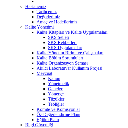
Hastanemiz
Tarihçemiz
Değerlerimiz
Amaç ve Hedeflerimiz
Kalite Yönetimi
Kalite Kitapları ve Kalite Uygulamaları
SKS Setleri
SKS Rehberleri
SKS Uygulamaları
Kalite Yönetim Birimi ve Çalışmaları
Kalite Bölüm Sorumluları
Kalite Organizasyon Şeması
Akılcı Laboratuvar Kullanım Projesi
Mevzuat
Kanun
Yönetmelik
Genelge
Yönerge
Tüzükler
Tebliğler
Komite ve Komisyonlar
Öz Değerlendirme Planı
Eğitim Planı
Bilgi Güvenliği