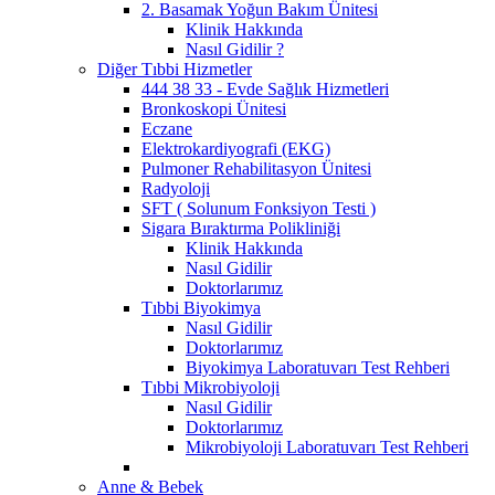
2. Basamak Yoğun Bakım Ünitesi
Klinik Hakkında
Nasıl Gidilir ?
Diğer Tıbbi Hizmetler
444 38 33 - Evde Sağlık Hizmetleri
Bronkoskopi Ünitesi
Eczane
Elektrokardiyografi (EKG)
Pulmoner Rehabilitasyon Ünitesi
Radyoloji
SFT ( Solunum Fonksiyon Testi )
Sigara Bıraktırma Polikliniği
Klinik Hakkında
Nasıl Gidilir
Doktorlarımız
Tıbbi Biyokimya
Nasıl Gidilir
Doktorlarımız
Biyokimya Laboratuvarı Test Rehberi
Tıbbi Mikrobiyoloji
Nasıl Gidilir
Doktorlarımız
Mikrobiyoloji Laboratuvarı Test Rehberi
Anne & Bebek