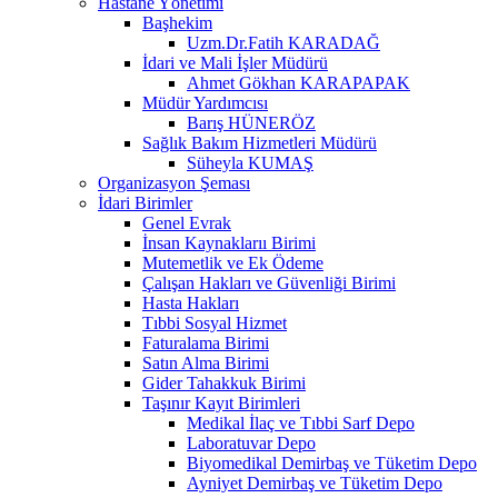
Hastane Yönetimi
Başhekim
Uzm.Dr.Fatih KARADAĞ
İdari ve Mali İşler Müdürü
Ahmet Gökhan KARAPAPAK
Müdür Yardımcısı
Barış HÜNERÖZ
Sağlık Bakım Hizmetleri Müdürü
Süheyla KUMAŞ
Organizasyon Şeması
İdari Birimler
Genel Evrak
İnsan Kaynaklarıı Birimi
Mutemetlik ve Ek Ödeme
Çalışan Hakları ve Güvenliği Birimi
Hasta Hakları
Tıbbi Sosyal Hizmet
Faturalama Birimi
Satın Alma Birimi
Gider Tahakkuk Birimi
Taşınır Kayıt Birimleri
Medikal İlaç ve Tıbbi Sarf Depo
Laboratuvar Depo
Biyomedikal Demirbaş ve Tüketim Depo
Ayniyet Demirbaş ve Tüketim Depo