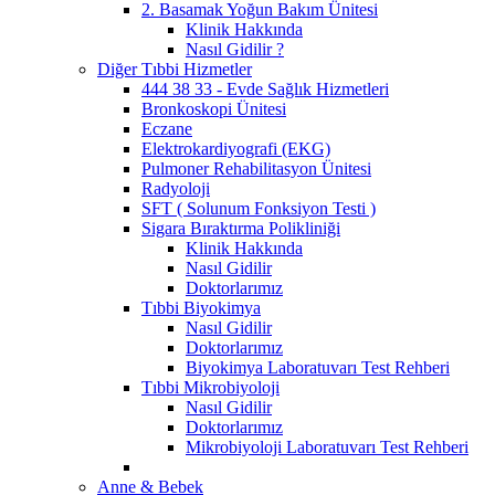
2. Basamak Yoğun Bakım Ünitesi
Klinik Hakkında
Nasıl Gidilir ?
Diğer Tıbbi Hizmetler
444 38 33 - Evde Sağlık Hizmetleri
Bronkoskopi Ünitesi
Eczane
Elektrokardiyografi (EKG)
Pulmoner Rehabilitasyon Ünitesi
Radyoloji
SFT ( Solunum Fonksiyon Testi )
Sigara Bıraktırma Polikliniği
Klinik Hakkında
Nasıl Gidilir
Doktorlarımız
Tıbbi Biyokimya
Nasıl Gidilir
Doktorlarımız
Biyokimya Laboratuvarı Test Rehberi
Tıbbi Mikrobiyoloji
Nasıl Gidilir
Doktorlarımız
Mikrobiyoloji Laboratuvarı Test Rehberi
Anne & Bebek