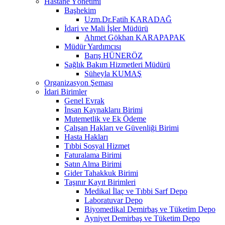
Hastane Yönetimi
Başhekim
Uzm.Dr.Fatih KARADAĞ
İdari ve Mali İşler Müdürü
Ahmet Gökhan KARAPAPAK
Müdür Yardımcısı
Barış HÜNERÖZ
Sağlık Bakım Hizmetleri Müdürü
Süheyla KUMAŞ
Organizasyon Şeması
İdari Birimler
Genel Evrak
İnsan Kaynaklarıı Birimi
Mutemetlik ve Ek Ödeme
Çalışan Hakları ve Güvenliği Birimi
Hasta Hakları
Tıbbi Sosyal Hizmet
Faturalama Birimi
Satın Alma Birimi
Gider Tahakkuk Birimi
Taşınır Kayıt Birimleri
Medikal İlaç ve Tıbbi Sarf Depo
Laboratuvar Depo
Biyomedikal Demirbaş ve Tüketim Depo
Ayniyet Demirbaş ve Tüketim Depo