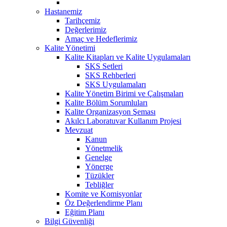
Hastanemiz
Tarihçemiz
Değerlerimiz
Amaç ve Hedeflerimiz
Kalite Yönetimi
Kalite Kitapları ve Kalite Uygulamaları
SKS Setleri
SKS Rehberleri
SKS Uygulamaları
Kalite Yönetim Birimi ve Çalışmaları
Kalite Bölüm Sorumluları
Kalite Organizasyon Şeması
Akılcı Laboratuvar Kullanım Projesi
Mevzuat
Kanun
Yönetmelik
Genelge
Yönerge
Tüzükler
Tebliğler
Komite ve Komisyonlar
Öz Değerlendirme Planı
Eğitim Planı
Bilgi Güvenliği