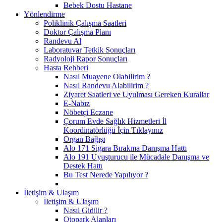
Bebek Dostu Hastane
Yönlendirme
Poliklinik Çalışma Saatleri
Doktor Çalışma Planı
Randevu Al
Laboratuvar Tetkik Sonuçları
Radyoloji Rapor Sonuçları
Hasta Rehberi
Nasıl Muayene Olabilirim ?
Nasıl Randevu Alabilirim ?
Ziyaret Saatleri ve Uyulması Gereken Kurallar
E-Nabız
Nöbetçi Eczane
Çorum Evde Sağlık Hizmetleri İl
Koordinatörlüğü İçin Tıklayınız
Organ Bağışı
Alo 171 Sigara Bırakma Danışma Hattı
Alo 191 Uyuşturucu ile Mücadale Danışma ve
Destek Hattı
Bu Test Nerede Yapılıyor ?
İletişim & Ulaşım
İletişim & Ulaşım
Nasıl Gidilir ?
Otopark Alanları